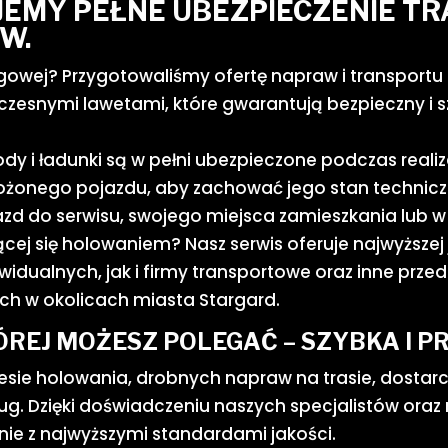
UJEMY PEŁNE UBEZPIECZENIE 
W.
wej? Przygotowaliśmy ofertę napraw i transportu 
zesnymi lawetami, które gwarantują bezpieczny i 
 i ładunki są w pełni ubezpieczone podczas realiza
onego pojazdu, aby zachować jego stan techniczny.
zd do serwisu, swojego miejsca zamieszkania lub w 
cej się holowaniem? Nasz serwis oferuje najwyższej j
dualnych, jak i firmy transportowe oraz inne przeds
h w okolicach miasta Stargard.
REJ MOŻESZ POLEGAĆ – SZYBKA I P
sie holowania, drobnych napraw na trasie, dostarc
ug. Dzięki doświadczeniu naszych specjalistów ora
nie z najwyższymi standardami jakości.