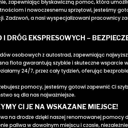
yjnie, zapewniając błyskawiczną pomoc, która umożl
jętnościom i nowoczesnemu sprzętowi, jesteśmy got
i. Zadzwoń, a nasi wyspecjalizowani pracownicy zad
 I DRÓG EKSPRESOWYCH – BEZPIEC
zdów osobowych z autostrad, zapewniając najwyżs
a flota gwarantują szybkie i skuteczne wsparcie 
Działamy 24/7, przez cały tydzień, oferując bezpro
trzebujesz pomocy, jesteśmy gotowi zapewnić Ci szy
ństwo są dla nas najważniejsze.
YMY CI JE NA WSKAZANE MIEJSCE!
wa na drodze dzięki naszej renomowanej pomocy dro
e paliwa w dowolnym miejscu i czasie, niezależnie o