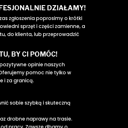
FESJONALNIE DZIAŁAMY!
zas zgłoszenia poprosimy o krótki
owiedni sprzęt i części zamienne, a
, do klienta, lub przeprowadzić
U, BY CI POMÓC!
e pozytywne opinie naszych
 Oferujemy pomoc nie tylko w
 i za granicą.
wnić sobie szybką i skuteczną
az drobne naprawy na trasie.
ne od pracy. Zawsze dbamy o