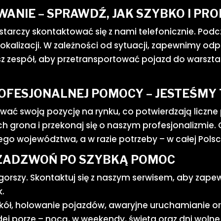
ANIE – SPRAWDŹ, JAK SZYBKO I PRO
tarczy skontaktować się z nami telefonicznie. Podc
okalizacji. W zależności od sytuacji, zapewnimy odp
 zespół, aby przetransportować pojazd do warsztatu
OFESJONALNEJ POMOCY – JESTEŚMY T
ować swoją pozycję na rynku, co potwierdzają liczn
h grona i przekonaj się o naszym profesjonalizmie.
łego województwa, a w razie potrzeby – w całej Polsce
ZADZWOŃ PO SZYBKĄ POMOC
ogorszy. Skontaktuj się z naszym serwisem, aby zape
k.
 kół, holowanie pojazdów, awaryjne uruchamianie or
dej porze – nocą, w weekendy, święta oraz dni wol