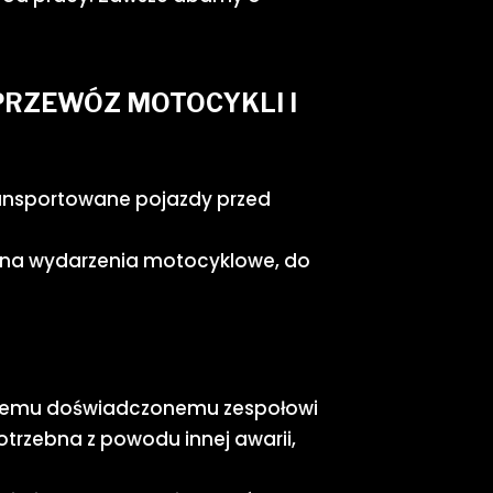
!
PRZEWÓZ MOTOCYKLI I
ransportowane pojazdy przed
óz na wydarzenia motocyklowe, do
aszemu doświadczonemu zespołowi
otrzebna z powodu innej awarii,