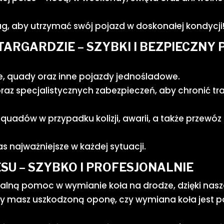
ług, aby utrzymać swój pojazd w doskonałej kondycji
ARGARDZIE – SZYBKI I BEZPIECZNY 
e, quady oraz inne pojazdy jednośladowe.
az specjalistycznych zabezpieczeń, aby chronić t
 quadów w przypadku kolizji, awarii, a także przew
s najważniejsze w każdej sytuacji.
SU – SZYBKO I PROFESJONALNIE
nalną pomoc w wymianie koła na drodze, dzięki n
czy masz uszkodzoną oponę, czy wymiana koła jest p