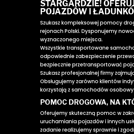
STARGARDZIE! OFER
POJAZDÓW I ŁADUNKÓ
Szukasz kompleksowej pomocy drogo
rejonach Polski. Dysponujemy nowoc
wyznaczonego miejsca.
Wszystkie transportowane samochody
odpowiednie zabezpieczenie przewoż
bezpiecznie przetransportować poja
Szukasz profesjonalnej firmy zajmują
Obsługujemy zarówno klientów indywi
korzystają z samochodów osobowyc
POMOC DROGOWA, NA KTÓ
Oferujemy skuteczną pomoc w zakre
uruchamiania pojazdów i innych usł
zadanie realizujemy sprawnie i zgod