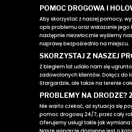
POMOC DROGOWA I HOLOW
Aby skorzystać z naszej pomocy, wys
opis problemu oraz wskazanie jego l
następnie niezwłocznie wyślemy nasz
naprawę bezpośrednio na miejscu.
SKORZYSTAJ Z NASZEJ PR
Z biegiem lat udało nam się ugrunt
zadowolonych klientów. Dołącz do ic
Stargardzie, ale także na terenie ca
PROBLEMY NA DRODZE? 
Nie warto czekać, aż sytuacja się p
pomoc drogową 24/7, przez cały ro
Oferujemy usługi takie jak wymiana
Nasze wsparcie dostępne jest o każ