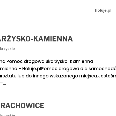
holuje.pl
ARŻYSKO-KAMIENNA
krzyskie
na Pomoc drogowa Skarżysko-Kamienna –
amienna – Holuje.plPomoc drogowa dla samochod
rsztatu lub do innego wskazanego miejsca.Jesteś
...
ARACHOWICE
krzyskie