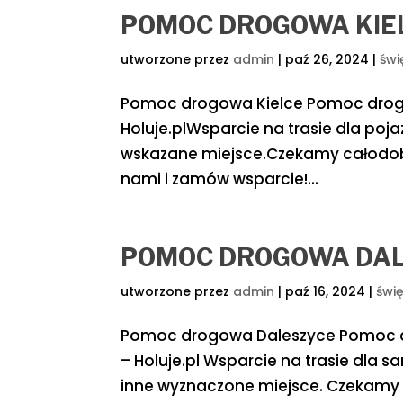
POMOC DROGOWA KIE
utworzone przez
admin
|
paź 26, 2024
|
świ
Pomoc drogowa Kielce Pomoc drogow
Holuje.plWsparcie na trasie dla po
wskazane miejsce.Czekamy całodobo
nami i zamów wsparcie!...
POMOC DROGOWA DA
utworzone przez
admin
|
paź 16, 2024
|
świ
Pomoc drogowa Daleszyce Pomoc d
– Holuje.pl Wsparcie na trasie dl
inne wyznaczone miejsce. Czekamy n