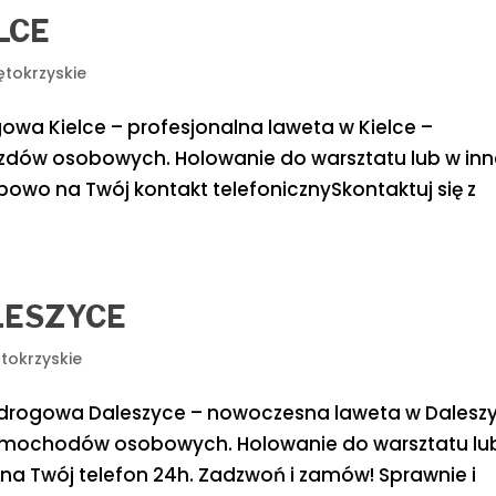
LCE
ętokrzyskie
a Kielce – profesjonalna laweta w Kielce –
jazdów osobowych. Holowanie do warsztatu lub w in
wo na Twój kontakt telefonicznySkontaktuj się z
LESZYCE
ętokrzyskie
rogowa Daleszyce – nowoczesna laweta w Dalesz
a samochodów osobowych. Holowanie do warsztatu lu
a Twój telefon 24h. Zadzwoń i zamów! Sprawnie i