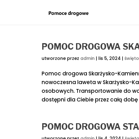
POMOC DROGOWA SK
utworzone przez
admin
|
lis 5, 2024
|
święto
Pomoc drogowa Skarżysko-Kamien
nowoczesna laweta w Skarżysko-K
osobowych. Transportowanie do wa
dostępni dla Ciebie przez całą dobę –
POMOC DROGOWA ST
utworzone przez
admin
|
lis 4, 2024
|
święto