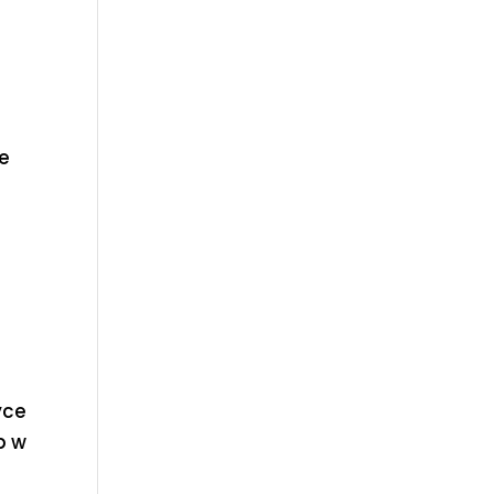
ne
yce
b w