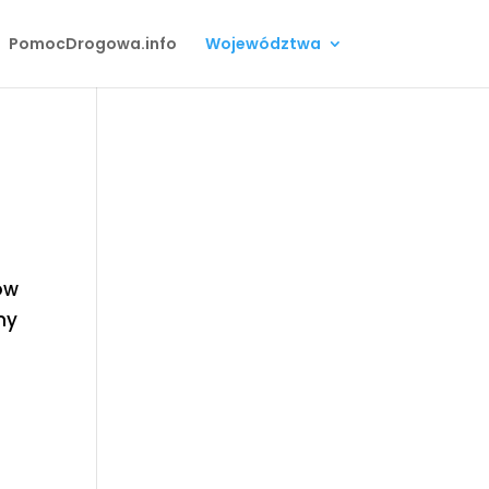
PomocDrogowa.info
Województwa
ów
my