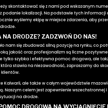
ależy skontaktować się z nami pod wskazanym nume
 podanie lokalizacji. Na podstawie tych informacji
ocznie wyślemy ekipę w miejsce zdarzenia, aby prze
drodze.
 NA DRODZE? ZADZWOŃ DO NAS!
ło nam się zbudować silną pozycję na rynku, co pot
ą jakość oraz profesjonalizm są liczne pozytywn
ie tylko szybka i efektywna pomoc drogowa, ale tak
 która stawia na niezawodność, zapraszamy do skorz
klientów.
 Kalwarii, ale także w całym województwie mazowie
anicą. Naszym celem jest zapewnienie wszechstronne
ytuacji na drodze.
POMOC DROGOWA NA WYCIĄGNIĘCIE R