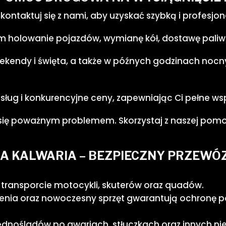
. Skontaktuj się z nami, aby uzyskać szybką i profe
tym holowanie pojazdów, wymianę kół, dostawę paliw
ekendy i święta, a także w późnych godzinach nocny
ług i konkurencyjne ceny, zapewniając Ci pełne ws
e się poważnym problemem. Skorzystaj z naszej pomo
A KALWARIA – BEZPIECZNY PRZEWÓ
 transporcie motocykli, skuterów oraz quadów.
ia oraz nowoczesny sprzęt gwarantują ochronę po
jednośladów po awariach, stłuczkach oraz innych ni