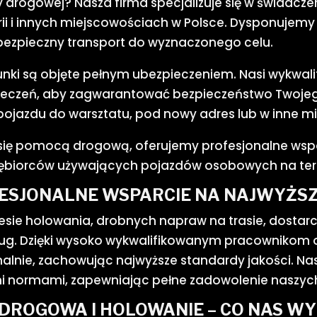
drogowej? Nasza firma specjalizuje się w świadczen
ii i innych miejscowościach w Polsce. Dysponujem
i bezpieczny transport do wyznaczonego celu.
nki są objęte pełnym ubezpieczeniem. Nasi wykwalif
zpieczeń, aby zagwarantować bezpieczeństwo Twojego
a pojazdu do warsztatu, pod nowy adres lub w inne mi
ię pomocą drogową, oferujemy profesjonalne wspa
ębiorców używających pojazdów osobowych na tereni
ESJONALNE WSPARCIE NA NAJWYŻSZ
sie holowania, drobnych napraw na trasie, dostarc
ług. Dzięki wysoko wykwalifikowanym pracownikom
onalnie, zachowując najwyższe standardy jakości. 
mi normami, zapewniając pełne zadowolenie naszych
DROGOWA I HOLOWANIE – CO NAS W