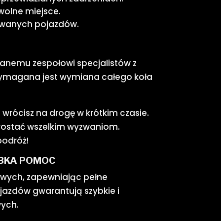
wolne miejsce.
towanych pojazdów.
anemu zespołowi specjalistów z
 wymagana jest wymiana całego koła
 wrócisz na drogę w krótkim czasie.
rostać wszelkim wyzwaniom.
podróż!
YBKA POMOC
wych, zapewniając pełne
jazdów gwarantują szybkie i
wych.