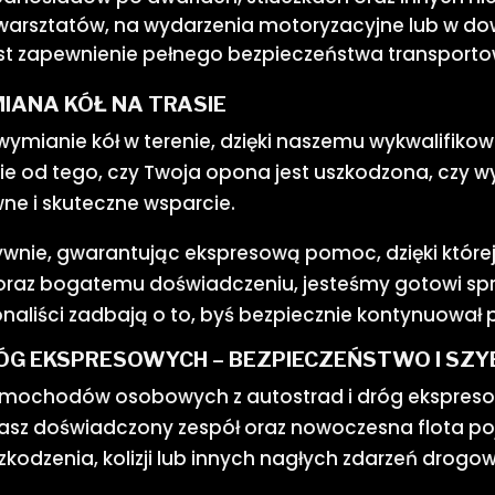
 warsztatów, na wydarzenia motoryzacyjne lub w do
jest zapewnienie pełnego bezpieczeństwa transpor
IANA KÓŁ NA TRASIE
ianie kół w terenie, dzięki naszemu wykwalifikow
ie od tego, czy Twoja opona jest uszkodzona, czy
ne i skuteczne wsparcie.
ktywnie, gwarantując ekspresową pomoc, dzięki której
oraz bogatemu doświadczeniu, jesteśmy gotowi sp
jonaliści zadbają o to, byś bezpiecznie kontynuował 
ÓG EKSPRESOWYCH – BEZPIECZEŃSTWO I SZ
amochodów osobowych z autostrad i dróg ekspreso
Nasz doświadczony zespół oraz nowoczesna flota po
kodzenia, kolizji lub innych nagłych zdarzeń drogo