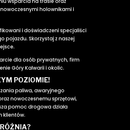
iu wsparcia na trasie oraz
y nowoczesnymi holownikami i
ikowani i doświadczeni specjaliści
 pojazdu. Skorzystaj z naszej
ejsce.
rcie dla osób prywatnych, firm
e Góry Kalwarii i okolic.
YM POZIOMIE!
zania paliwa, awaryjnego
 oraz nowoczesnemu sprzętowi,
Nasza pomoc drogowa działa
 klientów.
YRÓŻNIA?