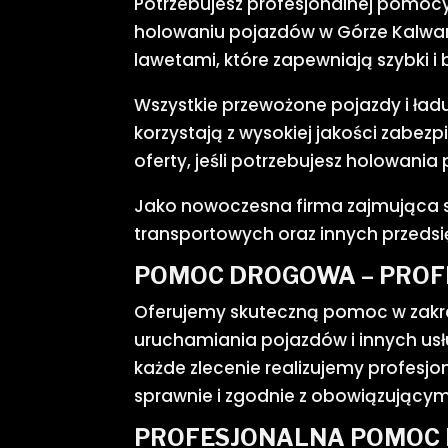
Potrzebujesz profesjonalnej pomocy 
holowaniu pojazdów w Górze Kalwar
lawetami, które zapewniają szybki 
Wszystkie przewożone pojazdy i ładu
korzystają z wysokiej jakości zabe
oferty, jeśli potrzebujesz holowani
Jako nowoczesna firma zajmująca s
transportowych oraz innych przedsi
POMOC DROGOWA – PROF
Oferujemy skuteczną pomoc w zakre
uruchamiania pojazdów i innych us
każde zlecenie realizujemy profesj
sprawnie i zgodnie z obowiązujący
PROFESJONALNA POMOC 